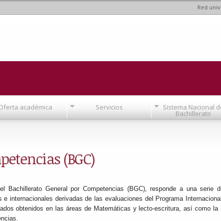
Red univ
Pasar al
contenido
principal
Oferta académica
Servicios
Sistema Nacional d
Bachillerato
petencias (BGC)
 del Bachillerato General por Competencias (BGC), responde a una serie 
 e internacionales derivadas de las evaluaciones del Programa Internaciona
ltados obtenidos en las áreas de Matemáticas y lecto-escritura, así como la
ncias.