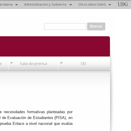
ersitaria
Administración y Gobierno
Otros sitios UdeG
Formulario de búsqueda
Buscar
e
Sala de prensa
CEI
de necesidades formativas planteadas por
l de Evaluación de Estudiantes (PISA), en
 prueba Enlace a nivel nacional que evalúa