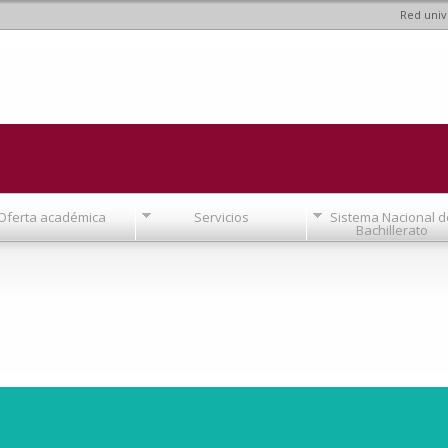
Red univ
Pasar al
contenido
principal
Oferta académica
Servicios
Sistema Nacional d
Bachillerato