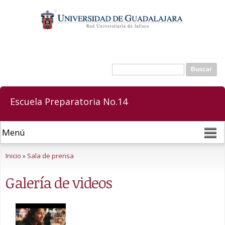
Pasar al
contenido
principal
Buscar
Formulario de búsqueda
Escuela Preparatoria No.14
Se encuentra usted aquí
Inicio
»
Sala de prensa
Galería de videos