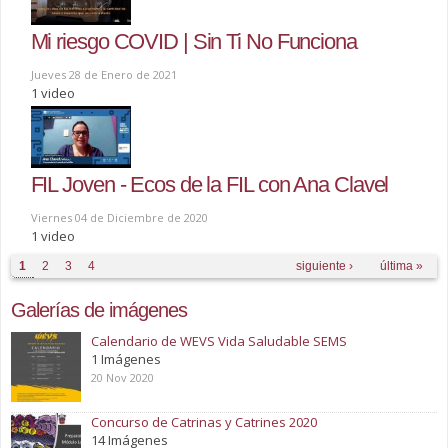
Mi riesgo COVID | Sin Ti No Funciona
Jueves 28 de Enero de 2021
1 video
FIL Joven - Ecos de la FIL con Ana Clavel
Viernes 04 de Diciembre de 2020
1 video
Páginas
1
2
3
4
siguiente ›
última »
Galerías de imágenes
Calendario de WEVS Vida Saludable SEMS
1 Imágenes
20 Nov 2020
Concurso de Catrinas y Catrines 2020
14 Imágenes