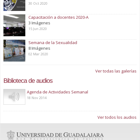
30 Oct 2020
Capacitación a docentes 2020-A
3 Imágenes
15 Jun 2020
Semana de la Sexualidad
8 Imágenes
02 Mar 2020
Ver todas las galerías
Biblioteca de audios
Play
Agenda de Actividades Semanal
18 Nov 2014
Ver todos los audios