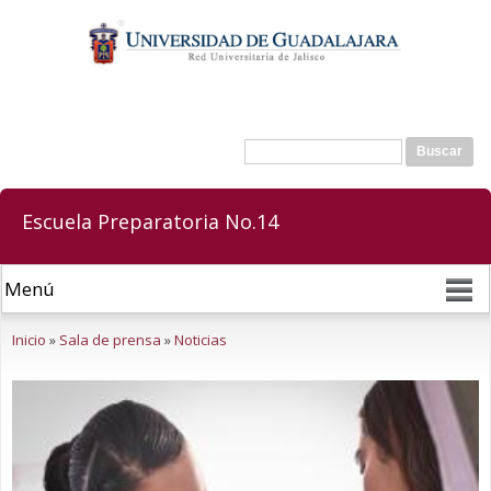
Pasar al
contenido
principal
Buscar
Formulario de búsqueda
Escuela Preparatoria No.14
Se encuentra usted aquí
Inicio
»
Sala de prensa
»
Noticias