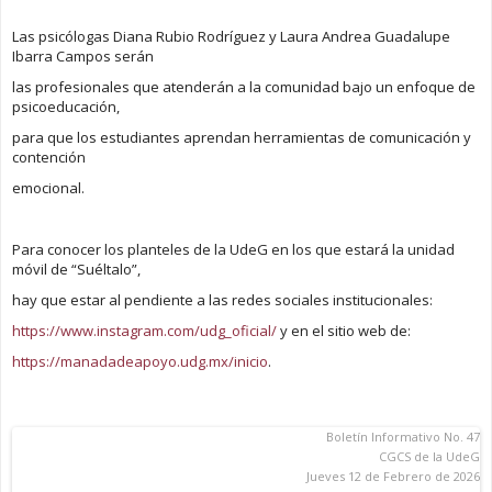
Las psicólogas Diana Rubio Rodríguez y Laura Andrea Guadalupe
Ibarra Campos serán
las profesionales que atenderán a la comunidad bajo un enfoque de
psicoeducación,
para que los estudiantes aprendan herramientas de comunicación y
contención
emocional.
Para conocer los planteles de la UdeG en los que estará la unidad
móvil de “Suéltalo”,
hay que estar al pendiente a las redes sociales institucionales:
https://www.instagram.com/udg_oficial/
y en el sitio web de:
https://manadadeapoyo.udg.mx/inicio
.
Boletín Informativo No. 47
CGCS de la UdeG
Jueves 12 de Febrero de 2026