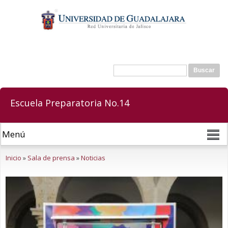
Pasar al
contenido
principal
Buscar
Formulario de búsqueda
Escuela Preparatoria No.14
Se encuentra usted aquí
Inicio
»
Sala de prensa
»
Noticias