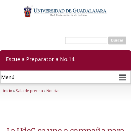
Pasar al
contenido
principal
Buscar
Formulario de búsqueda
Escuela Preparatoria No.14
Se encuentra usted aquí
Inicio
»
Sala de prensa
»
Noticias
La UdeG se une a campaña para