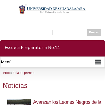
Pasar al
contenido
principal
Buscar
Formulario de búsqueda
Escuela Preparatoria No.14
Se encuentra usted aquí
Inicio
»
Sala de prensa
Noticias
Avanzan los Leones Negros de la