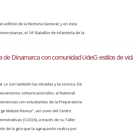
 edificio de la Rectoría General, y en ésta
versitarias, el 14° Batallón de Infantería de la
 de Dinamarca con comunidad UdeG estilos de vida
l. Lo son también las miradas y la sonrisa. De
s mecanismos comunicacionales, el National
riencias con estudiantes de la Preparatoria
 Jorge Matute Remus”, así como del Centro
inistrativas (CUCEA), a través de su Taller
 de la gira que la agrupación realiza por