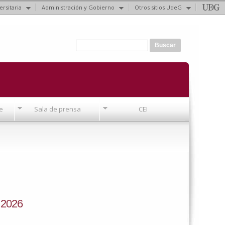
ersitaria
Administración y Gobierno
Otros sitios UdeG
Formulario de búsqueda
Buscar
e
Sala de prensa
CEI
 2026