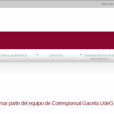
Red univ
Pasar al
contenido
principal
Oferta académica
Servicios
Sistema Nacional d
Bachillerato
rmar parte del equipo de Corresponsal Gaceta UdeG